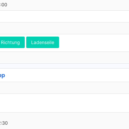
0:00
Richtung
Ladenseile
op
2:30