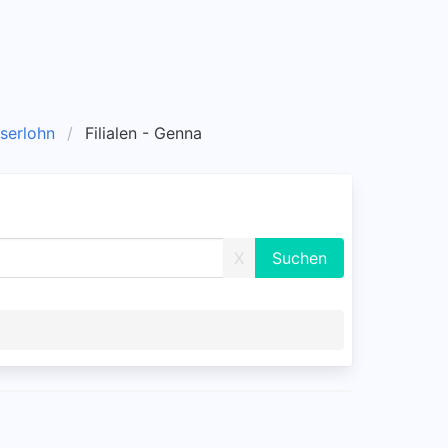
 Iserlohn
Filialen - Genna
X