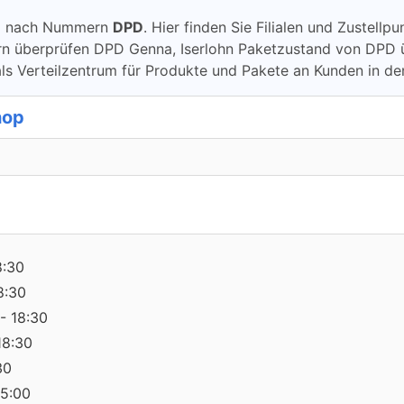
ung nach Nummern
DPD
. Hier finden Sie Filialen und Zustell
berprüfen DPD Genna, Iserlohn Paketzustand von DPD überpr
ls Verteilzentrum für Produkte und Pakete an Kunden in d
hop
8:30
8:30
- 18:30
18:30
30
15:00