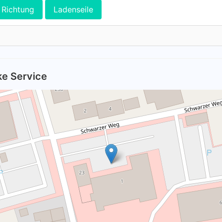
Richtung
Ladenseile
ke Service