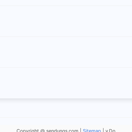
Copyright @ sendungs.com |
Sitemap
| v.Do