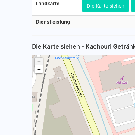
Landkarte
Die Karte siehen
Dienstleistung
Die Karte siehen - Kachouri Geträn
+
−