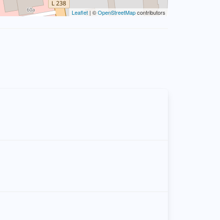
Leaflet
| ©
OpenStreetMap
contributors