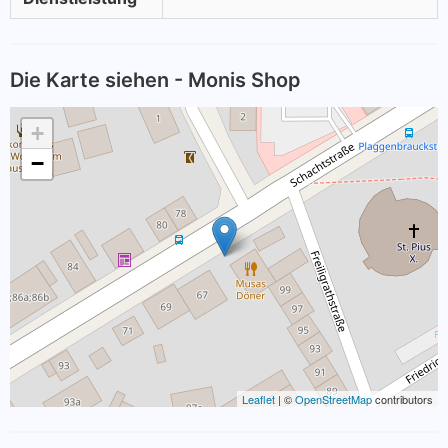
Die Karte siehen - Monis Shop
+
−
Leaflet
| ©
OpenStreetMap
contributors