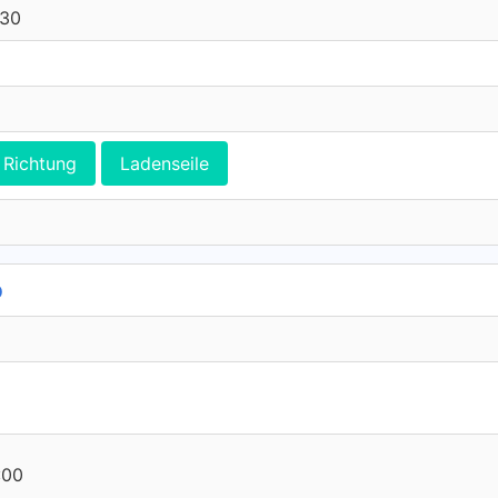
:30
Richtung
Ladenseile
p
:00