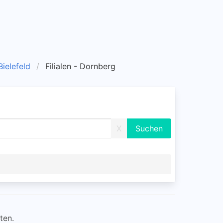
 Bielefeld
Filialen - Dornberg
X
ten.