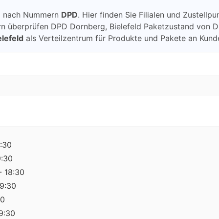
ung nach Nummern
DPD
. Hier finden Sie Filialen und Zustell
berprüfen DPD Dornberg, Bielefeld Paketzustand von DPD üb
lefeld
als Verteilzentrum für Produkte und Pakete an Kund
:30
9:30
- 18:30
19:30
30
19:30