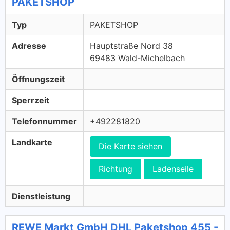
PAKETSHOP
Typ
PAKETSHOP
Adresse
Hauptstraße Nord 38
69483 Wald-Michelbach
Öffnungszeit
Sperrzeit
Telefonnummer
+492281820
Landkarte
Die Karte siehen
Richtung
Ladenseile
Dienstleistung
REWE Markt GmbH DHL Paketshop 455 -