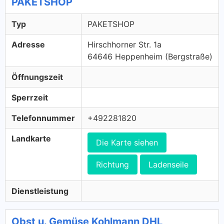
PAKETSHOP
Typ
PAKETSHOP
Adresse
Hirschhorner Str. 1a
64646 Heppenheim (Bergstraße)
Öffnungszeit
Sperrzeit
Telefonnummer
+492281820
Landkarte
Die Karte siehen
Richtung
Ladenseile
Dienstleistung
Obst u. Gemüse Kohlmann DHL