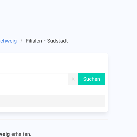
nschweig
Filialen - Südstadt
X
weig
erhalten.