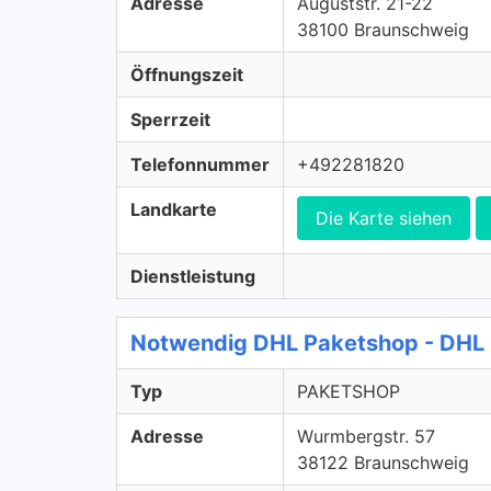
Adresse
Auguststr. 21-22
38100 Braunschweig
Öffnungszeit
Sperrzeit
Telefonnummer
+492281820
Landkarte
Die Karte siehen
Dienstleistung
Notwendig DHL Paketshop - DH
Typ
PAKETSHOP
Adresse
Wurmbergstr. 57
38122 Braunschweig