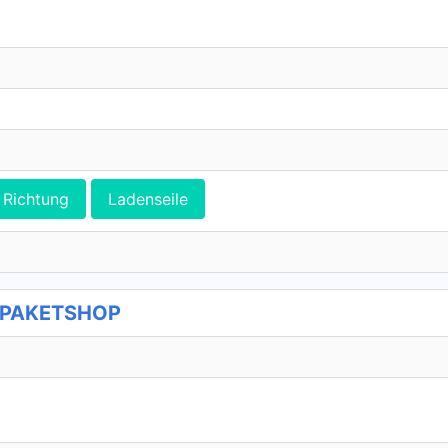
Richtung
Ladenseile
L PAKETSHOP