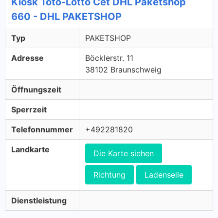
Kiosk Toto-Lotto Cet DHL Paketshop
660 - DHL PAKETSHOP
Typ
PAKETSHOP
Adresse
Böcklerstr. 11
38102 Braunschweig
Öffnungszeit
Sperrzeit
Telefonnummer
+492281820
Landkarte
Die Karte siehen
Richtung
Ladenseile
Dienstleistung