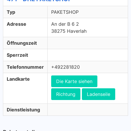
Typ
PAKETSHOP
Adresse
An der B 6 2
38275 Haverlah
Öffnungszeit
Sperrzeit
Telefonnummer
+492281820
Landkarte
Die Karte siehen
Richtung
Ladenseile
Dienstleistung