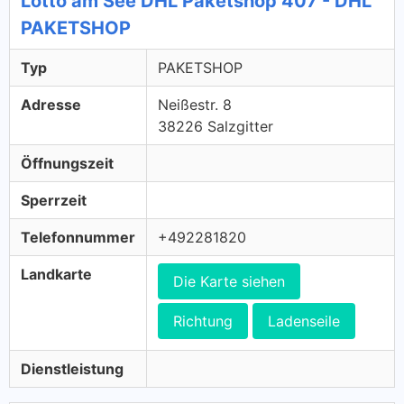
Lotto am See DHL Paketshop 407 - DHL
PAKETSHOP
Typ
PAKETSHOP
Adresse
Neißestr. 8
38226 Salzgitter
Öffnungszeit
Sperrzeit
Telefonnummer
+492281820
Landkarte
Die Karte siehen
Richtung
Ladenseile
Dienstleistung