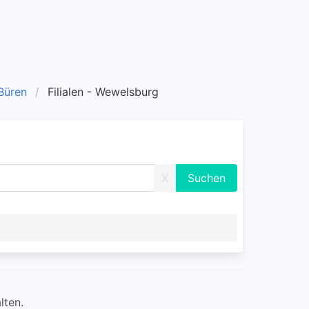
 Büren
Filialen - Wewelsburg
X
lten.