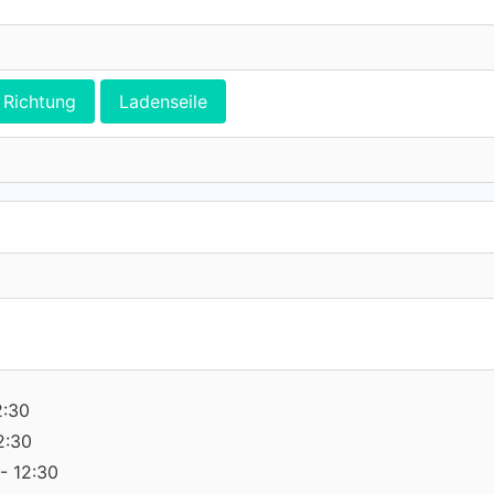
Richtung
Ladenseile
2:30
2:30
- 12:30