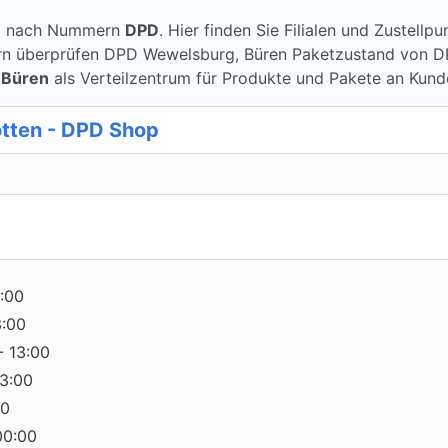
ung nach Nummern
DPD
. Hier finden Sie Filialen und Zustel
überprüfen DPD Wewelsburg, Büren Paketzustand von DPD übe
 Büren
als Verteilzentrum für Produkte und Pakete an Kund
tten - DPD Shop
:00
3:00
- 13:00
13:00
00
00:00