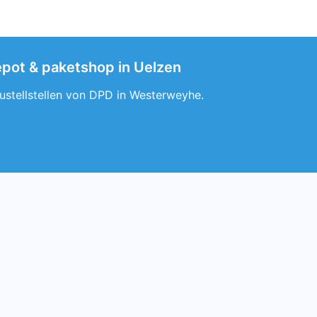
epot & paketshop in Uelzen
ustellstellen von DPD in Westerweyhe.