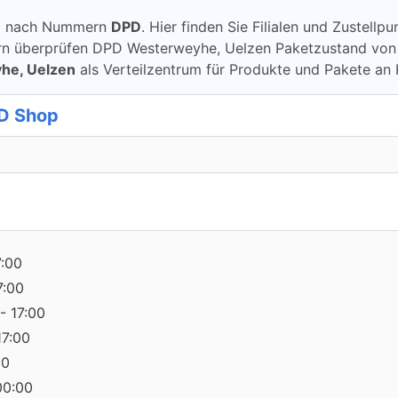
ung nach Nummern
DPD
. Hier finden Sie Filialen und Zustel
überprüfen DPD Westerweyhe, Uelzen Paketzustand von DPD 
he, Uelzen
als Verteilzentrum für Produkte und Pakete an
PD Shop
7:00
7:00
- 17:00
17:00
00
00:00