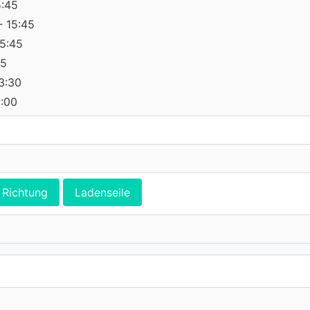
5:45
- 15:45
15:45
45
13:30
0:00
Richtung
Ladenseile