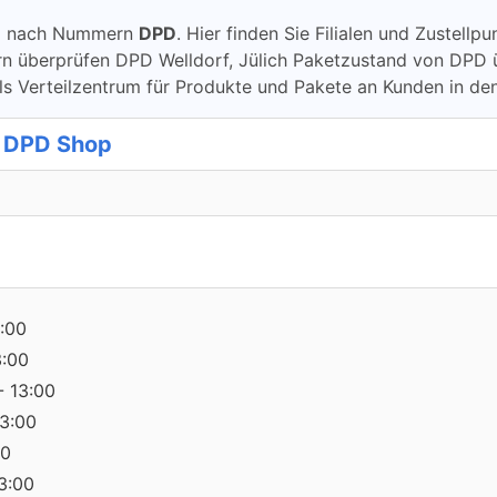
ung nach Nummern
DPD
. Hier finden Sie Filialen und Zustellp
berprüfen DPD Welldorf, Jülich Paketzustand von DPD überp
ls Verteilzentrum für Produkte und Pakete an Kunden in de
 DPD Shop
:00
3:00
- 13:00
13:00
00
13:00