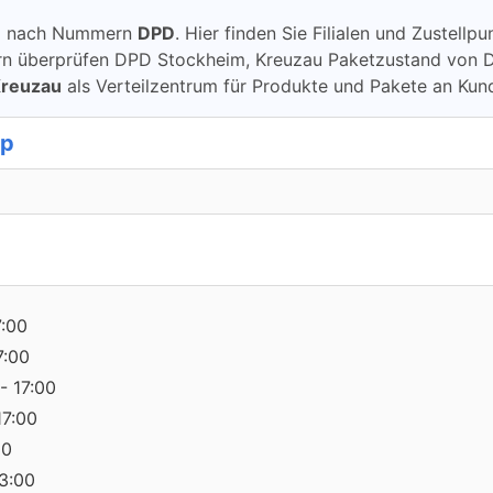
ung nach Nummern
DPD
. Hier finden Sie Filialen und Zustell
überprüfen DPD Stockheim, Kreuzau Paketzustand von DPD üb
Kreuzau
als Verteilzentrum für Produkte und Pakete an Kun
op
7:00
7:00
- 17:00
17:00
00
13:00