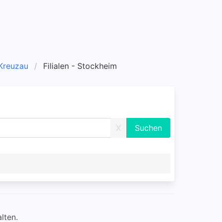
 Kreuzau
Filialen - Stockheim
X
lten.