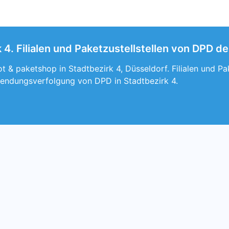
 4. Filialen und Paketzustellstellen von DPD d
 & paketshop in Stadtbezirk 4, Düsseldorf. Filialen und Pak
endungsverfolgung von DPD in Stadtbezirk 4.