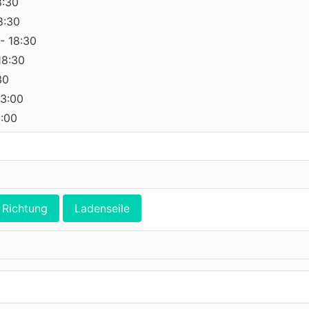
8:30
8:30
- 18:30
18:30
30
13:00
0:00
Richtung
Ladenseile