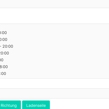
0:00
0:00
- 20:00
20:00
00
18:00
0:00
Richtung
Ladenseile