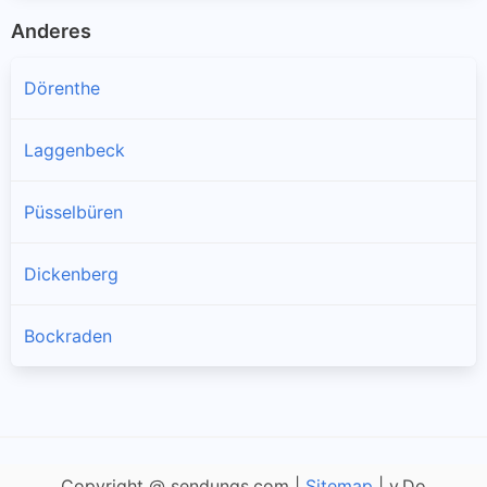
Anderes
Dörenthe
Laggenbeck
Püsselbüren
Dickenberg
Bockraden
Copyright @ sendungs.com |
Sitemap
| v.Do