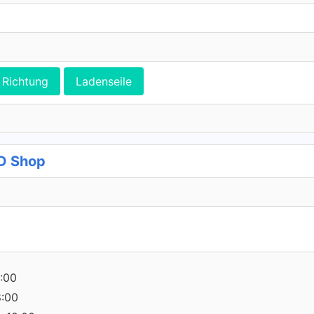
Richtung
Ladenseile
D Shop
:00
8:00