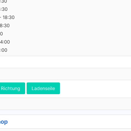
:30
8:30
- 18:30
18:30
30
14:00
0:00
Richtung
Ladenseile
hop