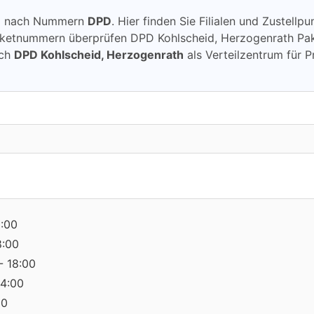
ung nach Nummern
DPD
. Hier finden Sie Filialen und Zustell
ketnummern überprüfen DPD Kohlscheid, Herzogenrath Pake
rch
DPD Kohlscheid, Herzogenrath
als Verteilzentrum für 
8:00
8:00
- 18:00
14:00
00