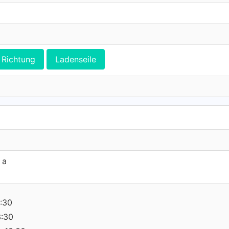
Richtung
Ladenseile
 a
:30
3:30