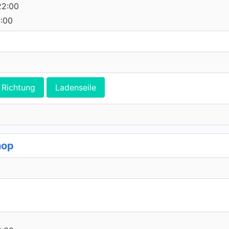
22:00
2:00
Richtung
Ladenseile
hop