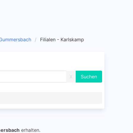
- Gummersbach
Filialen - Karlskamp
X
mersbach
erhalten.