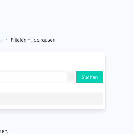
n
Filialen - Ildehausen
X
ten.