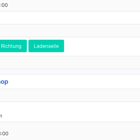
0:00
Richtung
Ladenseile
hop
m
8:00