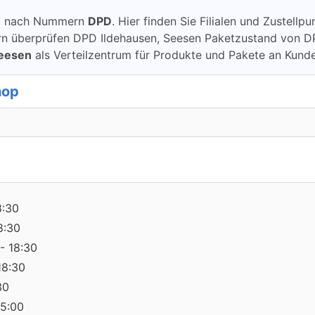
ung nach Nummern
DPD
. Hier finden Sie Filialen und Zustell
berprüfen DPD Ildehausen, Seesen Paketzustand von DPD üb
Seesen
als Verteilzentrum für Produkte und Pakete an Kund
hop
8:30
8:30
- 18:30
18:30
30
15:00