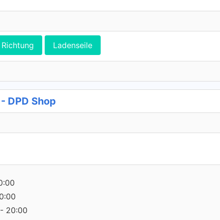
Richtung
Ladenseile
 - DPD Shop
0:00
0:00
- 20:00