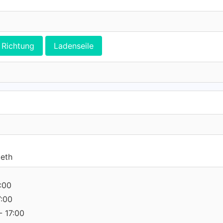
Richtung
Ladenseile
leth
:00
7:00
- 17:00