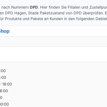
ung nach Nummern
DPD
. Hier finden Sie Filialen und Zustel
 DPD Hagen, Stade Paketzustand von DPD überprüfen. Erhäl
für Produkte und Pakete an Kunden in den folgenden Gebie
Shop
8
:00
8:00
- 18:00
18:00
00
00:00