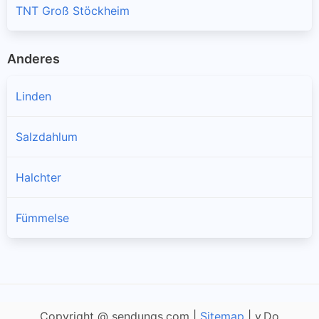
TNT Groß Stöckheim
Anderes
Linden
Salzdahlum
Halchter
Fümmelse
Copyright @ sendungs.com |
Sitemap
| v.Do