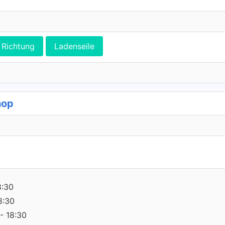
Richtung
Ladenseile
hop
8:30
8:30
- 18:30