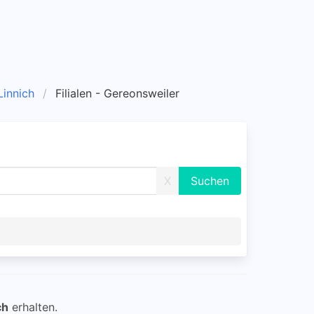
 Linnich
Filialen - Gereonsweiler
X
ch
erhalten.