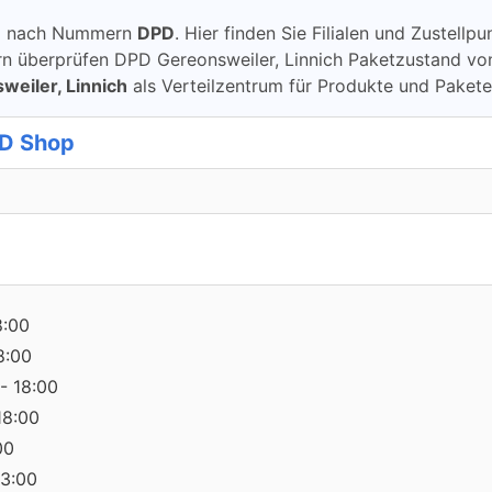
ung nach Nummern
DPD
. Hier finden Sie Filialen und Zustell
berprüfen DPD Gereonsweiler, Linnich Paketzustand von DP
eiler, Linnich
als Verteilzentrum für Produkte und Paket
PD Shop
8:00
8:00
- 18:00
18:00
00
13:00