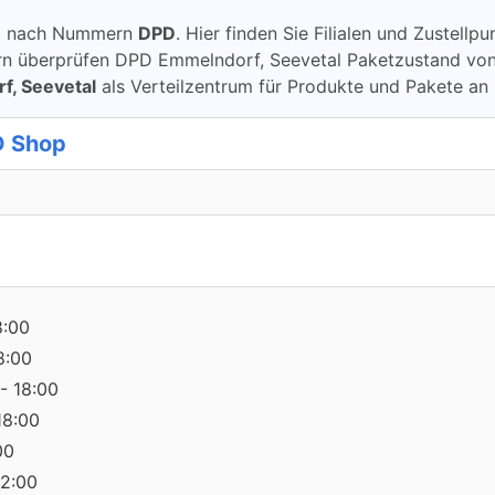
ung nach Nummern
DPD
. Hier finden Sie Filialen und Zustel
überprüfen DPD Emmelndorf, Seevetal Paketzustand von DPD 
, Seevetal
als Verteilzentrum für Produkte und Pakete an
D Shop
8:00
8:00
- 18:00
18:00
00
12:00