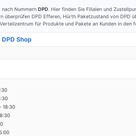
ung nach Nummern
DPD
. Hier finden Sie Filialen und Zustell
berprüfen DPD Efferen, Hürth Paketzustand von DPD überprü
Verteilzentrum für Produkte und Pakete an Kunden in den 
- DPD Shop
:30
8:30
- 18:30
18:30
30
15:00