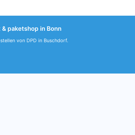
t & paketshop in Bonn
lstellen von DPD in Buschdorf.