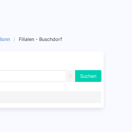
 Bonn
Filialen - Buschdorf
X