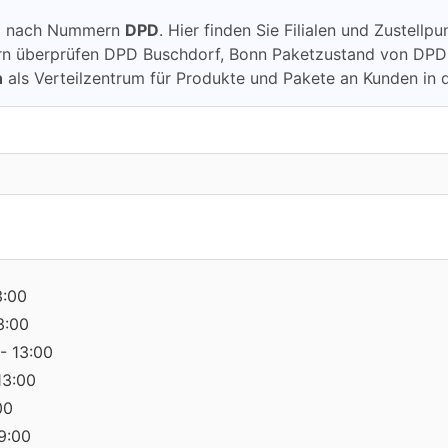
ung nach Nummern
DPD
. Hier finden Sie Filialen und Zustell
berprüfen DPD Buschdorf, Bonn Paketzustand von DPD überp
n
als Verteilzentrum für Produkte und Pakete an Kunden in
3:00
3:00
- 13:00
13:00
00
19:00