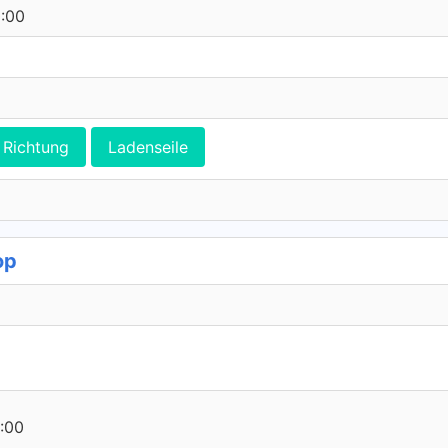
0:00
Richtung
Ladenseile
op
:00