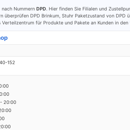
ung nach Nummern
DPD
. Hier finden Sie Filialen und Zustell
berprüfen DPD Brinkum, Stuhr Paketzustand von DPD überpr
 Verteilzentrum für Produkte und Pakete an Kunden in den
hop
140-152
0:00
0:00
- 20:00
20:00
:00
20:00