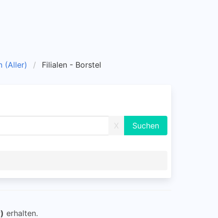
n (Aller)
Filialen - Borstel
X
r)
erhalten.