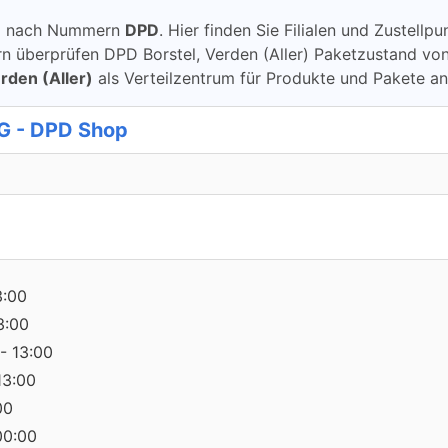
ung nach Nummern
DPD
. Hier finden Sie Filialen und Zustellp
berprüfen DPD Borstel, Verden (Aller) Paketzustand von DPD
rden (Aller)
als Verteilzentrum für Produkte und Pakete a
G - DPD Shop
3:00
3:00
- 13:00
13:00
00
00:00