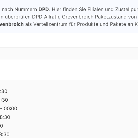
ung nach Nummern
DPD
. Hier finden Sie Filialen und Zustell
berprüfen DPD Allrath, Grevenbroich Paketzustand von DPD 
evenbroich
als Verteilzentrum für Produkte und Pakete an 
:30
8:30
- 00:00
18:30
30
18:30