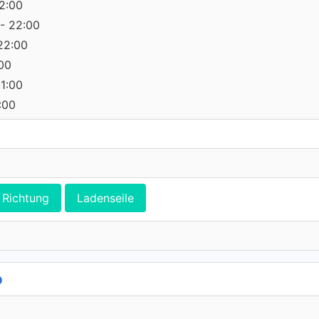
2:00
- 22:00
22:00
:00
21:00
:00
Richtung
Ladenseile
p