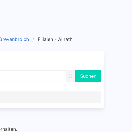
- Grevenbroich
Filialen - Allrath
X
rhalten.