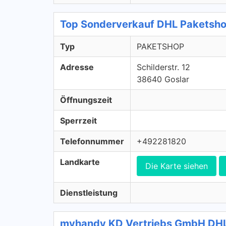
Top Sonderverkauf DHL Paketsh
Typ
PAKETSHOP
Adresse
Schilderstr. 12
38640 Goslar
Öffnungszeit
Sperrzeit
Telefonnummer
+492281820
Landkarte
Die Karte siehen
Dienstleistung
myhandy KD Vertriebs GmbH DH