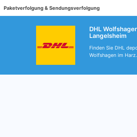
Paketverfolgung & Sendungsverfolgung
DHL Wolfshagen 
Langelsheim
Finden Sie DHL depot
Wolfshagen im Harz.