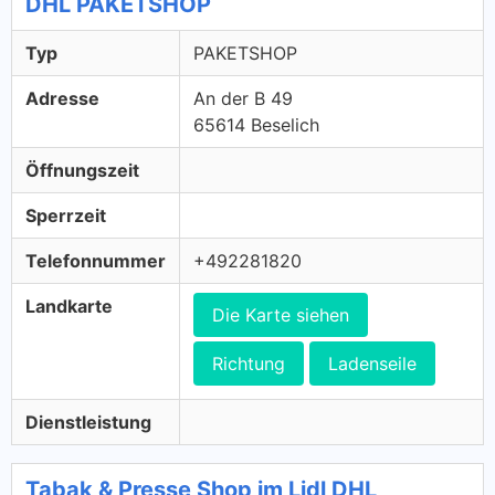
DHL PAKETSHOP
Typ
PAKETSHOP
Adresse
An der B 49
65614 Beselich
Öffnungszeit
Sperrzeit
Telefonnummer
+492281820
Landkarte
Die Karte siehen
Richtung
Ladenseile
Dienstleistung
Tabak & Presse Shop im Lidl DHL