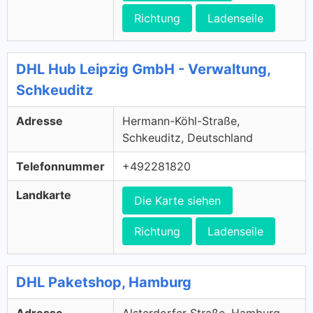
Richtung
Ladenseile
DHL Hub Leipzig GmbH - Verwaltung,
Schkeuditz
Adresse
Hermann-Köhl-Straße,
Schkeuditz, Deutschland
Telefonnummer
+492281820
Landkarte
Die Karte siehen
Richtung
Ladenseile
DHL Paketshop, Hamburg