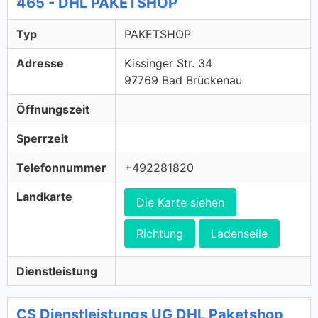
465 - DHL PAKETSHOP
Typ
PAKETSHOP
Adresse
Kissinger Str. 34
97769 Bad Brückenau
Öffnungszeit
Sperrzeit
Telefonnummer
+492281820
Landkarte
Die Karte siehen
Richtung
Ladenseile
Dienstleistung
CS Dienstleistungs UG DHL Paketshop