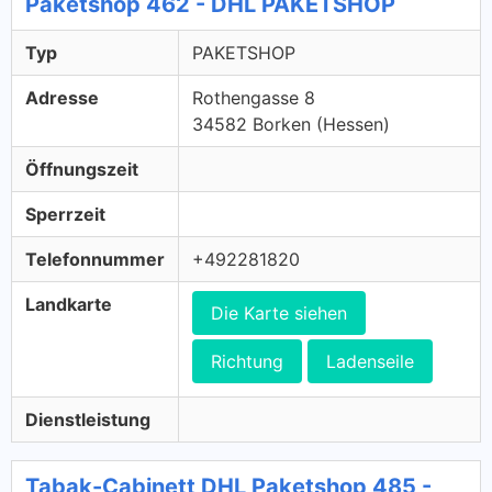
Paketshop 462 - DHL PAKETSHOP
Typ
PAKETSHOP
Adresse
Rothengasse 8
34582 Borken (Hessen)
Öffnungszeit
Sperrzeit
Telefonnummer
+492281820
Landkarte
Die Karte siehen
Richtung
Ladenseile
Dienstleistung
Tabak-Cabinett DHL Paketshop 485 -