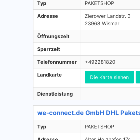
Typ
PAKETSHOP
Adresse
Zierower Landstr. 3
23968 Wismar
Öffnungszeit
Sperrzeit
Telefonnummer
+492281820
Landkarte
Die Karte siehen
Dienstleistung
we-connect.de GmbH DHL Paket
Typ
PAKETSHOP
Adresse
Alter Holzhafen 17c