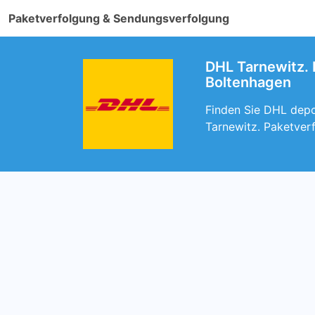
Paketverfolgung & Sendungsverfolgung
DHL Tarnewitz. 
Boltenhagen
Finden Sie DHL depot
Tarnewitz. Paketver