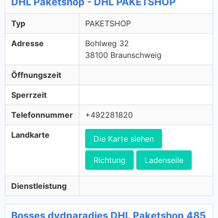
DHL Paketshop - DHL PAKETSHOP
Typ
PAKETSHOP
Adresse
Bohlweg 32
38100 Braunschweig
Öffnungszeit
Sperrzeit
Telefonnummer
+492281820
Landkarte
Die Karte siehen
Richtung
Ladenseile
Dienstleistung
Bosses dvdparadies DHL Paketshop 485