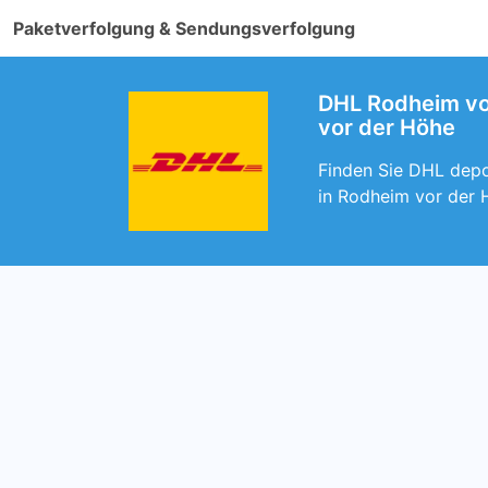
Paketverfolgung & Sendungsverfolgung
DHL Rodheim vor
vor der Höhe
Finden Sie DHL depo
in Rodheim vor der 