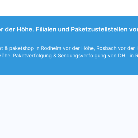
 der Höhe. Filialen und Paketzustellstellen v
t & paketshop in Rodheim vor der Höhe, Rosbach vor der Hö
Höhe. Paketverfolgung & Sendungsverfolgung von DHL in 