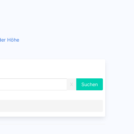
 der Höhe
X