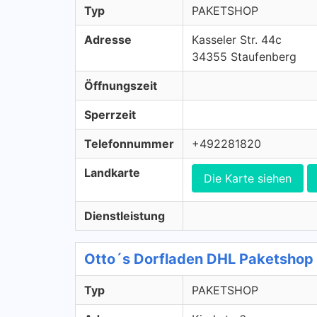
Typ
PAKETSHOP
Adresse
Kasseler Str. 44c
34355 Staufenberg
Öffnungszeit
Sperrzeit
Telefonnummer
+492281820
Landkarte
Die Karte siehen
Dienstleistung
Otto´s Dorfladen DHL Paketsho
Typ
PAKETSHOP