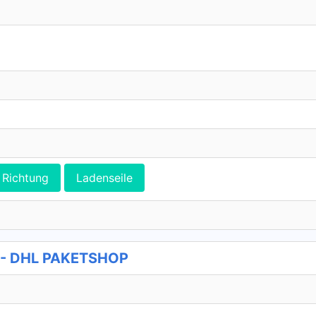
Richtung
Ladenseile
p - DHL PAKETSHOP