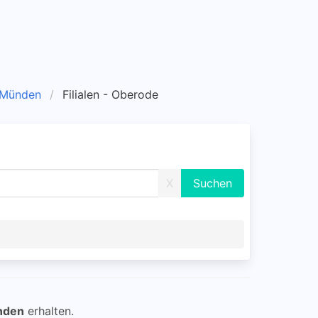
. Münden
Filialen - Oberode
X
nden
erhalten.