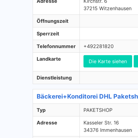
Adresse
Kirchstr. 6
37215 Witzenhausen
Öffnungszeit
Sperrzeit
Telefonnummer
+492281820
Landkarte
Die Karte siehen
Dienstleistung
Bäckerei+Konditorei DHL Paket
Typ
PAKETSHOP
Adresse
Kasseler Str. 16
34376 Immenhausen