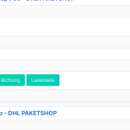
Richtung
Ladenseile
op - DHL PAKETSHOP