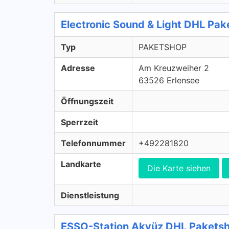
Electronic Sound & Light DHL P
Typ
PAKETSHOP
Adresse
Am Kreuzweiher 2
63526 Erlensee
Öffnungszeit
Sperrzeit
Telefonnummer
+492281820
Landkarte
Die Karte siehen
Dienstleistung
ESSO-Station Akyüz DHL Pakets