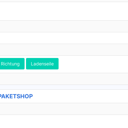
Richtung
Ladenseile
 PAKETSHOP