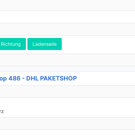
Richtung
Ladenseile
shop 486 - DHL PAKETSHOP
rz