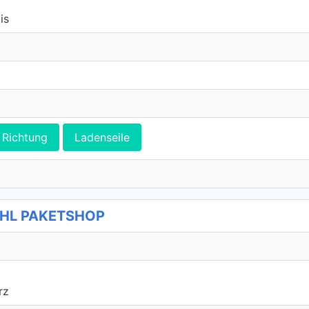
is
Richtung
Ladenseile
 DHL PAKETSHOP
rz