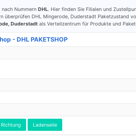
ung nach Nummern
DHL
. Hier finden Sie Filialen und Zustell
überprüfen DHL Mingerode, Duderstadt Paketzustand von DH
ode, Duderstadt
als Verteilzentrum für Produkte und Pake
tshop - DHL PAKETSHOP
Richtung
Ladenseile