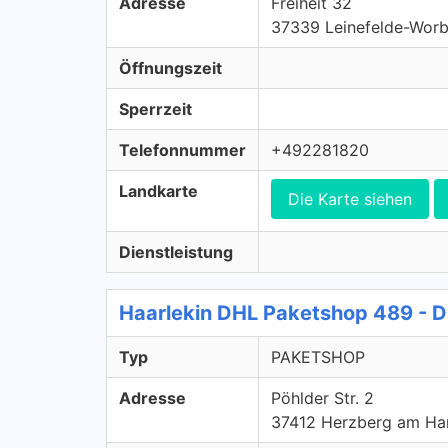
Adresse
Freiheit 32
37339 Leinefelde-Worb
Öffnungszeit
Sperrzeit
Telefonnummer
+492281820
Landkarte
Die Karte siehen
Dienstleistung
Haarlekin DHL Paketshop 489 -
Typ
PAKETSHOP
Adresse
Pöhlder Str. 2
37412 Herzberg am Ha