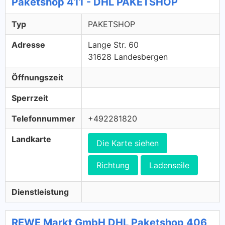
Paketshop 411 - DHL PAKETSHOP
Typ
PAKETSHOP
Adresse
Lange Str. 60
31628 Landesbergen
Öffnungszeit
Sperrzeit
Telefonnummer
+492281820
Landkarte
Die Karte siehen
Richtung
Ladenseile
Dienstleistung
REWE Markt GmbH DHL Paketshop 406