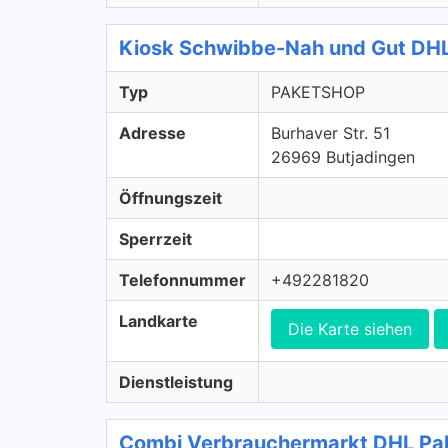
Kiosk Schwibbe-Nah und Gut DH
Typ
PAKETSHOP
Adresse
Burhaver Str. 51
26969 Butjadingen
Öffnungszeit
Sperrzeit
Telefonnummer
+492281820
Landkarte
Die Karte siehen
Dienstleistung
Combi Verbrauchermarkt DHL P