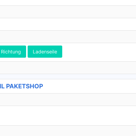
Richtung
Ladenseile
HL PAKETSHOP