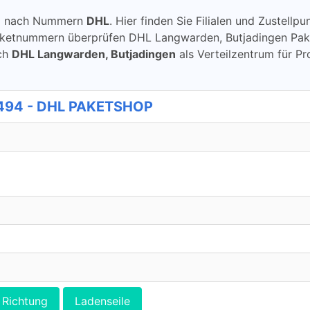
ung nach Nummern
DHL
. Hier finden Sie Filialen und Zustel
ketnummern überprüfen DHL Langwarden, Butjadingen Paket
rch
DHL Langwarden, Butjadingen
als Verteilzentrum für P
 494 - DHL PAKETSHOP
Richtung
Ladenseile