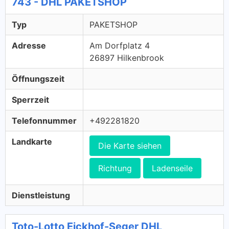
743 - DHL PAKETSHOP
Typ
PAKETSHOP
Adresse
Am Dorfplatz 4
26897 Hilkenbrook
Öffnungszeit
Sperrzeit
Telefonnummer
+492281820
Landkarte
Die Karte siehen
Richtung
Ladenseile
Dienstleistung
Toto-Lotto Eickhof-Seger DHL