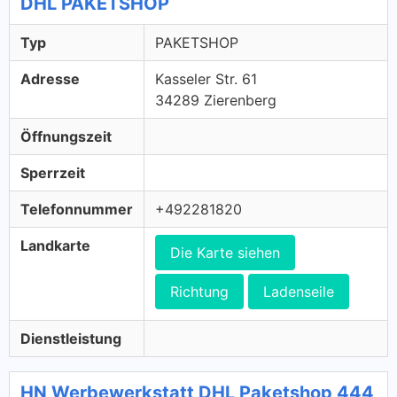
DHL PAKETSHOP
Typ
PAKETSHOP
Adresse
Kasseler Str. 61
34289 Zierenberg
Öffnungszeit
Sperrzeit
Telefonnummer
+492281820
Landkarte
Die Karte siehen
Richtung
Ladenseile
Dienstleistung
HN Werbewerkstatt DHL Paketshop 444