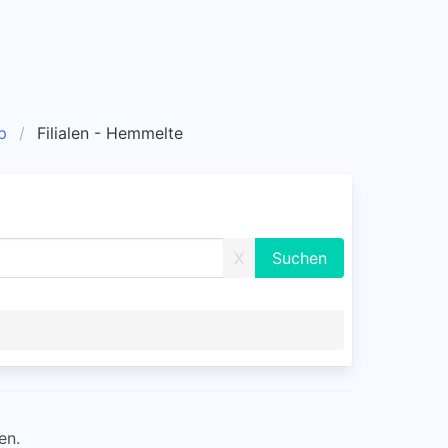
p
Filialen - Hemmelte
X
en.