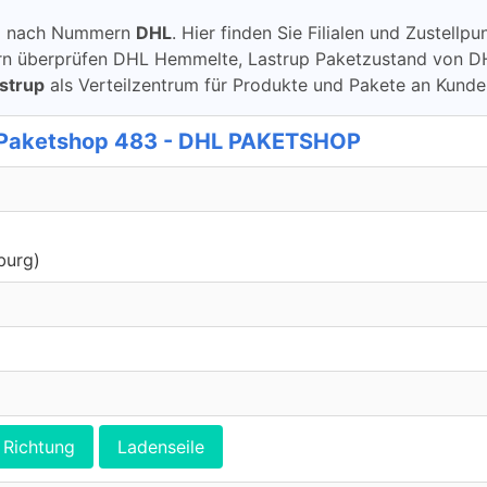
ung nach Nummern
DHL
. Hier finden Sie Filialen und Zustell
überprüfen DHL Hemmelte, Lastrup Paketzustand von DHL übe
strup
als Verteilzentrum für Produkte und Pakete an Kunde
L Paketshop 483 - DHL PAKETSHOP
burg)
Richtung
Ladenseile