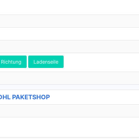
Richtung
Ladenseile
- DHL PAKETSHOP