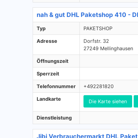
nah & gut DHL Paketshop 410 -
Typ
PAKETSHOP
Adresse
Dorfstr. 32
27249 Mellinghausen
Öffnungszeit
Sperrzeit
Telefonnummer
+492281820
Landkarte
Die Karte siehen
Dienstleistung
Jibi Verbrauchermarkt DHL Pak