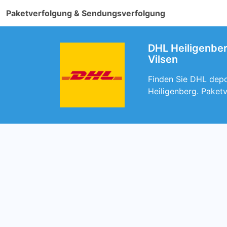
Paketverfolgung & Sendungsverfolgung
DHL Heiligenber
Vilsen
Finden Sie DHL depot
Heiligenberg. Paket