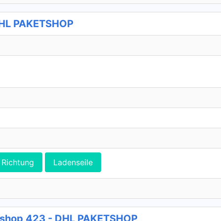
 DHL PAKETSHOP
Richtung
Ladenseile
etshop 423 - DHL PAKETSHOP