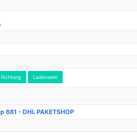
h
Richtung
Ladenseile
p 681 - DHL PAKETSHOP