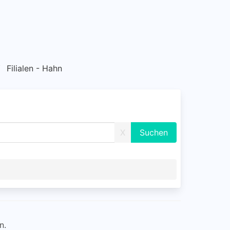
Filialen - Hahn
X
n.