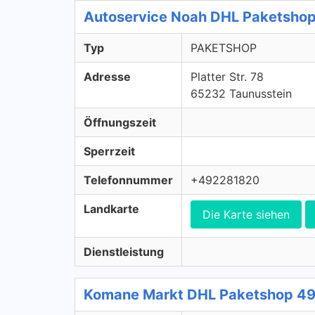
Autoservice Noah DHL Paketsho
Typ
PAKETSHOP
Adresse
Platter Str. 78
65232 Taunusstein
Öffnungszeit
Sperrzeit
Telefonnummer
+492281820
Landkarte
Die Karte siehen
Dienstleistung
Komane Markt DHL Paketshop 4