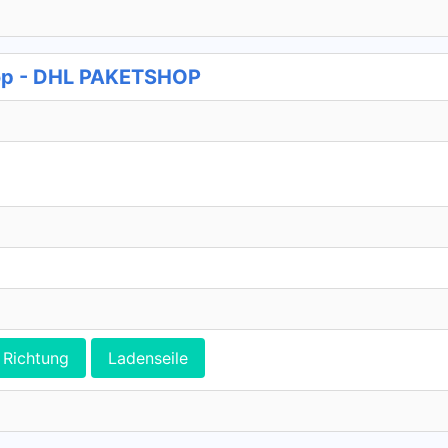
op - DHL PAKETSHOP
Richtung
Ladenseile