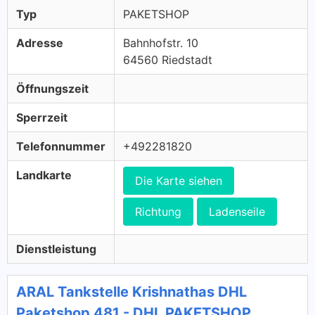
Typ
PAKETSHOP
Adresse
Bahnhofstr. 10
64560 Riedstadt
Öffnungszeit
Sperrzeit
Telefonnummer
+492281820
Landkarte
Die Karte siehen
Richtung
Ladenseile
Dienstleistung
ARAL Tankstelle Krishnathas DHL
Paketshop 481 - DHL PAKETSHOP