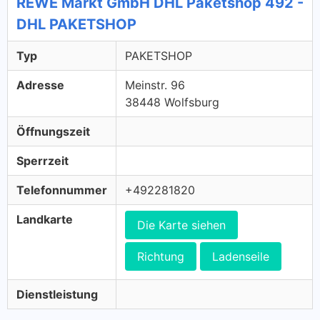
REWE Markt GmbH DHL Paketshop 492 -
DHL PAKETSHOP
Typ
PAKETSHOP
Adresse
Meinstr. 96
38448 Wolfsburg
Öffnungszeit
Sperrzeit
Telefonnummer
+492281820
Landkarte
Die Karte siehen
Richtung
Ladenseile
Dienstleistung