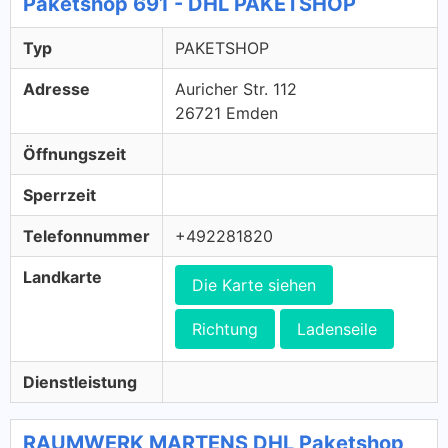
Paketshop 691 - DHL PAKETSHOP
Typ
PAKETSHOP
Adresse
Auricher Str. 112
26721 Emden
Öffnungszeit
Sperrzeit
Telefonnummer
+492281820
Landkarte
Die Karte siehen
Richtung
Ladenseile
Dienstleistung
RAUMWERK MARTENS DHL Paketshop