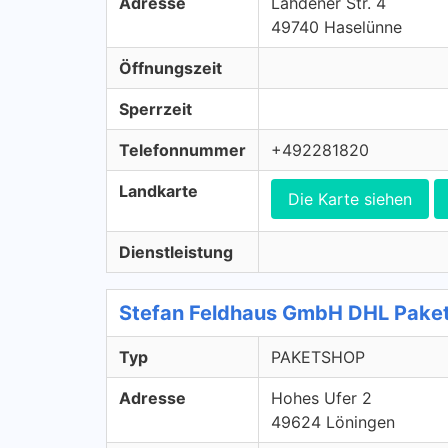
Adresse
Lähdener Str. 4
49740 Haselünne
Öffnungszeit
Sperrzeit
Telefonnummer
+492281820
Landkarte
Die Karte siehen
Dienstleistung
Stefan Feldhaus GmbH DHL Pake
Typ
PAKETSHOP
Adresse
Hohes Ufer 2
49624 Löningen